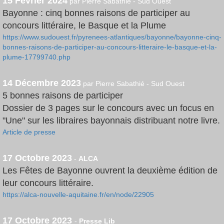
15 Février 2024
par Pierre Sabathié - Sud Ouest
Bayonne : cinq bonnes raisons de participer au
concours littéraire, le Basque et la Plume
https://www.sudouest.fr/pyrenees-atlantiques/bayonne/bayonne-cinq-
bonnes-raisons-de-participer-au-concours-litteraire-le-basque-et-la-
plume-17799740.php
14 Décembre 2023
par Pierre Sabathié - Sud Ouest
5 bonnes raisons de participer
Dossier de 3 pages sur le concours avec un focus en
"Une" sur les libraires bayonnais distribuant notre livre.
Article de presse
17 Octobre 2023
-
ALCA
Les Fêtes de Bayonne ouvrent la deuxième édition de
leur concours littéraire.
https://alca-nouvelle-aquitaine.fr/en/node/22905
17 Octobre 2023
-
Presse Lib