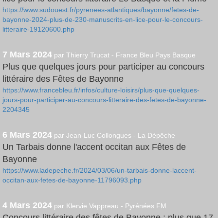
https://www.sudouest.fr/pyrenees-atlantiques/bayonne/fetes-de-
bayonne-2024-plus-de-230-manuscrits-en-lice-pour-le-concours-
litteraire-19120600.php
7 Mars 2024
par Thierry Trucat -
France Bleu Pays Basque
Plus que quelques jours pour participer au concours
littéraire des Fêtes de Bayonne
https://www.francebleu.fr/infos/culture-loisirs/plus-que-quelques-
jours-pour-participer-au-concours-litteraire-des-fetes-de-bayonne-
2204345
6 Mars 2024
par Jean-Luc Collongues - La Dépêche
Un Tarbais donne l'accent occitan aux Fêtes de
Bayonne
https://www.ladepeche.fr/2024/03/06/un-tarbais-donne-laccent-
occitan-aux-fetes-de-bayonne-11796093.php
4 Mars 2024
par Klervie Vappreau - Pyrénées FM
Concours littéraire des fêtes de Bayonne : plus que 17