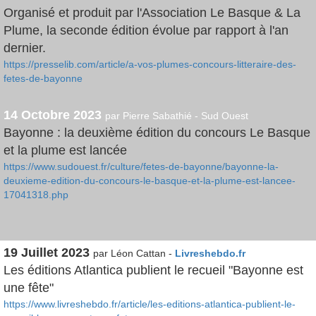
Organisé et produit par l'Association Le Basque & La
Plume, la seconde édition évolue par rapport à l'an
dernier.
https://presselib.com/article/a-vos-plumes-concours-litteraire-des-
fetes-de-bayonne
14 Octobre 2023
par Pierre Sabathié - Sud Ouest
Bayonne : la deuxième édition du concours Le Basque
et la plume est lancée
https://www.sudouest.fr/culture/fetes-de-bayonne/bayonne-la-
deuxieme-edition-du-concours-le-basque-et-la-plume-est-lancee-
17041318.php
19 Juillet 2023
par Léon Cattan -
Livreshebdo.fr
Les éditions Atlantica publient le recueil "Bayonne est
une fête"
https://www.livreshebdo.fr/article/les-editions-atlantica-publient-le-