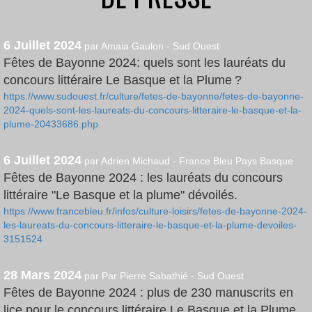
6 Juillet 2024
par Amaia Gaulon - Sud Ouest
Fêtes de Bayonne 2024: quels sont les lauréats du
concours littéraire Le Basque et la Plume ?
https://www.sudouest.fr/culture/fetes-de-bayonne/fetes-de-bayonne-
2024-quels-sont-les-laureats-du-concours-litteraire-le-basque-et-la-
plume-20433686.php
6 Juillet 2024
par Adrien Michaud - France Bleu Pays Basque
Fêtes de Bayonne 2024 : les lauréats du concours
littéraire "Le Basque et la plume" dévoilés.
https://www.francebleu.fr/infos/culture-loisirs/fetes-de-bayonne-2024-
les-laureats-du-concours-litteraire-le-basque-et-la-plume-devoiles-
3151524
28 Mars 2024
par Par Pierre Sabathié - Sud Ouest
Fêtes de Bayonne 2024 : plus de 230 manuscrits en
lice pour le concours littéraire Le Basque et la Plume