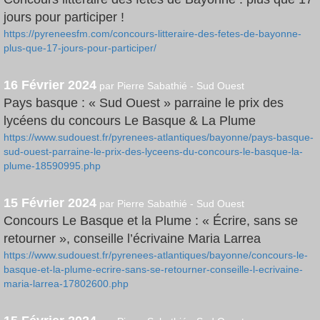
jours pour participer !
https://pyreneesfm.com/concours-litteraire-des-fetes-de-bayonne-
plus-que-17-jours-pour-participer/
16 Février 2024
par Pierre Sabathié - Sud Ouest
Pays basque : « Sud Ouest » parraine le prix des
lycéens du concours Le Basque & La Plume
https://www.sudouest.fr/pyrenees-atlantiques/bayonne/pays-basque-
sud-ouest-parraine-le-prix-des-lyceens-du-concours-le-basque-la-
plume-18590995.php
15 Février 2024
par Pierre Sabathié - Sud Ouest
Concours Le Basque et la Plume : « Écrire, sans se
retourner », conseille l’écrivaine Maria Larrea
https://www.sudouest.fr/pyrenees-atlantiques/bayonne/concours-le-
basque-et-la-plume-ecrire-sans-se-retourner-conseille-l-ecrivaine-
maria-larrea-17802600.php